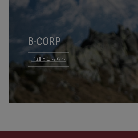
B-CORP
詳細はこちらへ